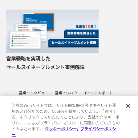
営業戦略を実現した
セールスイネーブルメント事例解説
営業インタビュー
営業ノウハウ
イベントレポート
インサイドセールス
セールステック
金融業界
サステナブル営業
当社のWebサイトでは、サイト閲覧時の利便性やサイト運
その他
ベルフェイスとは
情報セキュリティ基本方針
用および分析のため、Cookieを使用しています。「許可す
プライバシーポリシー
クッキーポリシー
る」をクリックしていただくことにより、当社のクッキーポ
リシー、およびプライバシーポリシーに同意いただいたもの
とみなされます。
クッキーポリシー/
プライバシーポリシ
ー
Copyright ©
SalesTechHub｜すべての営業チームのためのセールステ