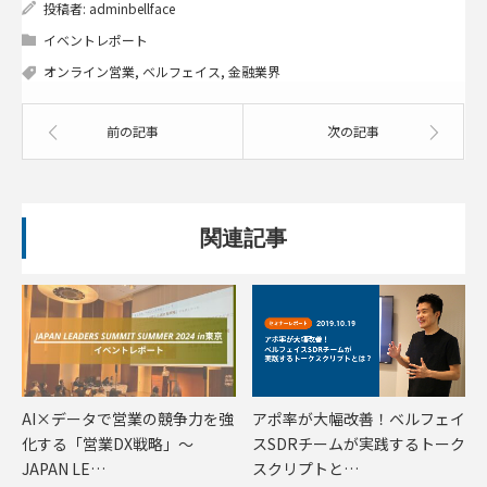
投稿者:
adminbellface
イベントレポート
オンライン営業
,
ベルフェイス
,
金融業界
前の記事
次の記事
関連記事
AI×データで営業の競争力を強
アポ率が大幅改善！ベルフェイ
化する「営業DX戦略」〜
スSDRチームが実践するトーク
JAPAN LE…
スクリプトと…