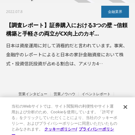
2022.07.8
金融業界
【調査レポート】証券購入における3つの壁 ~信頼
構築と手軽さの両立がCX向上のカギ…
日本は資産運用に対して消極的だと言われています。事実、
金融庁のレポートによると日本の家計金融資産において株
式・投資信託投資が占める割合は、アメリカ4…
営業インタビュー
営業ノウハウ
イベントレポート
インサイドセールス
セールステック
金融業界
サステナブル営業
当社のWebサイトでは、サイト閲覧時の利便性やサイト運
その他
ベルフェイスとは
情報セキュリティ基本方針
用および分析のため、Cookieを使用しています。「許可す
プライバシーポリシー
クッキーポリシー
る」をクリックしていただくことにより、当社のクッキーポ
リシー、およびプライバシーポリシーに同意いただいたもの
とみなされます。
クッキーポリシー/
プライバシーポリシ
ー