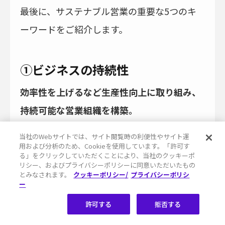
最後に、サステナブル営業の重要な5つのキ
ーワードをご紹介します。
①ビジネスの持続性
効率性を上げるなど生産性向上に取り組み、
持続可能な営業組織を構築。
当社のWebサイトでは、サイト閲覧時の利便性やサイト運
営業生産性は以下の公式で表すため、各要素
用および分析のため、Cookieを使用しています。「許可す
る」をクリックしていただくことにより、当社のクッキーポ
を効率よく増加させていくことが生産性向上
リシー、およびプライバシーポリシーに同意いただいたもの
とみなされます。
クッキーポリシー/
プライバシーポリシ
につながります。
ー
許可する
拒否する