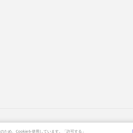
ため、Cookieを使用しています。「許可する」
ドセールス
セールステック
金融業界
サステナブル営業
その他
ベ