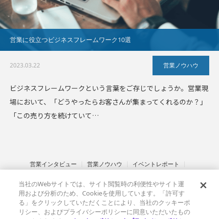
営業に役立つビジネスフレームワーク10選
2023.03.22
営業ノウハウ
ビジネスフレームワークという言葉をご存じでしょうか。営業現
場において、「どうやったらお客さんが集まってくれるのか？」
「この売り方を続けていて…
営業インタビュー
営業ノウハウ
イベントレポート
インサイドセールス
セールステック
金融業界
サステナブル営業
当社のWebサイトでは、サイト閲覧時の利便性やサイト運
その他
ベルフェイスとは
情報セキュリティ基本方針
用および分析のため、Cookieを使用しています。「許可す
プライバシーポリシー
クッキーポリシー
る」をクリックしていただくことにより、当社のクッキーポ
リシー、およびプライバシーポリシーに同意いただいたもの