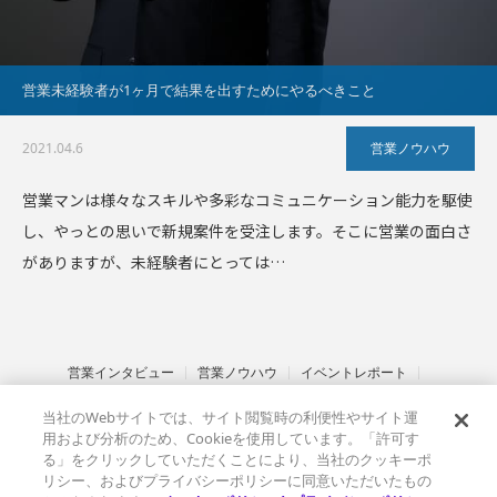
営業未経験者が1ヶ月で結果を出すためにやるべきこと
2021.04.6
営業ノウハウ
営業マンは様々なスキルや多彩なコミュニケーション能力を駆使
し、やっとの思いで新規案件を受注します。そこに営業の面白さ
がありますが、未経験者にとっては…
営業インタビュー
営業ノウハウ
イベントレポート
インサイドセールス
セールステック
金融業界
サステナブル営業
当社のWebサイトでは、サイト閲覧時の利便性やサイト運
その他
ベルフェイスとは
情報セキュリティ基本方針
用および分析のため、Cookieを使用しています。「許可す
プライバシーポリシー
クッキーポリシー
る」をクリックしていただくことにより、当社のクッキーポ
リシー、およびプライバシーポリシーに同意いただいたもの