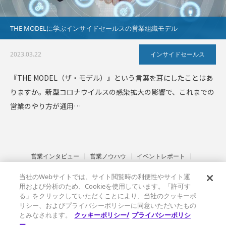
THE MODELに学ぶインサイドセールスの営業組織モデル
2023.03.22
インサイドセールス
『THE MODEL（ザ・モデル）』という言葉を耳にしたことはあ
りますか。新型コロナウイルスの感染拡大の影響で、これまでの
営業のやり方が通用…
営業インタビュー
営業ノウハウ
イベントレポート
インサイドセールス
セールステック
金融業界
サステナブル営業
当社のWebサイトでは、サイト閲覧時の利便性やサイト運
その他
ベルフェイスとは
情報セキュリティ基本方針
用および分析のため、Cookieを使用しています。「許可す
プライバシーポリシー
クッキーポリシー
る」をクリックしていただくことにより、当社のクッキーポ
リシー、およびプライバシーポリシーに同意いただいたもの
とみなされます。
クッキーポリシー/
プライバシーポリシ
ー
Copyright ©
SalesTechHub｜すべての営業チームのためのセールス