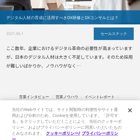
デジタル人材の育成に活用すべきDX研修とDXコンサルとは？
2021.06.1
セールステック
ここ数年、企業におけるデジタル革命の必要性が高まっています
が、日本のデジタル人材は大きく不足しています。そのため採用
が難しいばかりか、ノウハウがなく…
営業インタビュー
営業ノウハウ
イベントレポート
インサイドセールス
セールステック
金融業界
サステナブル営業
当社のWebサイトでは、サイト閲覧時の利便性やサイト運
その他
ベルフェイスとは
情報セキュリティ基本方針
用および分析のため、Cookieを使用しています。「許可す
プライバシーポリシー
クッキーポリシー
る」をクリックしていただくことにより、当社のクッキーポ
リシー、およびプライバシーポリシーに同意いただいたもの
とみなされます。
クッキーポリシー/
プライバシーポリシ
ー
Copyright ©
SalesTechHub｜すべての営業チームのためのセールス