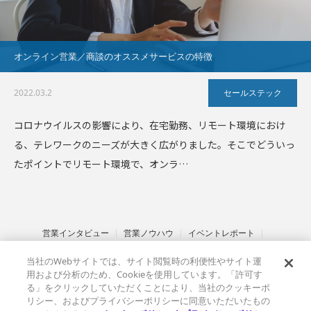
オンライン営業／商談のオススメサービスの特徴
2022.03.2
セールステック
コロナウイルスの影響により、在宅勤務、リモート環境におけ
る、テレワークのニーズが大きく広がりました。そこでどういっ
たポイントでリモート環境で、オンラ…
営業インタビュー
営業ノウハウ
イベントレポート
インサイドセールス
セールステック
金融業界
サステナブル営業
当社のWebサイトでは、サイト閲覧時の利便性やサイト運
その他
ベルフェイスとは
情報セキュリティ基本方針
用および分析のため、Cookieを使用しています。「許可す
プライバシーポリシー
クッキーポリシー
る」をクリックしていただくことにより、当社のクッキーポ
リシー、およびプライバシーポリシーに同意いただいたもの