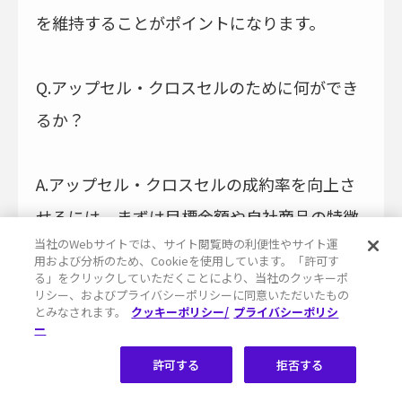
を維持することがポイントになります。
Q.アップセル・クロスセルのために何ができ
るか？
A.アップセル・クロスセルの成約率を向上さ
せるには、まずは目標金額や自社商品の特徴
当社のWebサイトでは、サイト閲覧時の利便性やサイト運
などに合わせてプライシングの方針を決める
用および分析のため、Cookieを使用しています。「許可す
る」をクリックしていただくことにより、当社のクッキーポ
ことをおすすめします。また、顧客が必要と
リシー、およびプライバシーポリシーに同意いただいたもの
している商品を適切なタイミングでおすすめ
とみなされます。
クッキーポリシー/
プライバシーポリシ
ー
できるように、自社商品のラインナップを充
許可する
拒否する
実させておくことも重要です。