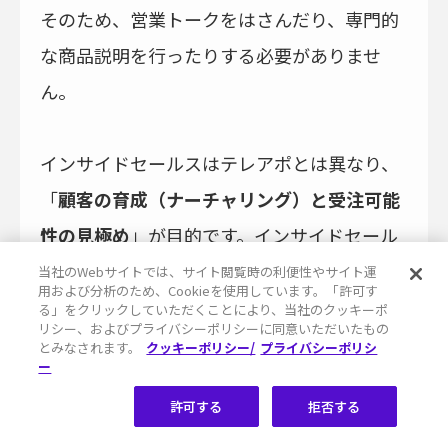
そのため、営業トークをはさんだり、専門的
な商品説明を行ったりする必要がありませ
ん。
インサイドセールスはテレアポとは異なり、
「
顧客の育成（ナーチャリング）と受注可能
性の見極め
」が目的です。インサイドセール
スでは商品の知識を顧客にアピールし、顧客
当社のWebサイトでは、サイト閲覧時の利便性やサイト運
用および分析のため、Cookieを使用しています。「許可す
の商品への理解を深めます。また、顧客の課
る」をクリックしていただくことにより、当社のクッキーポ
リシー、およびプライバシーポリシーに同意いただいたもの
題感をヒアリングし、提供できるソリューシ
とみなされます。
クッキーポリシー/
プライバシーポリシ
ー
ョンがないかを探ります。
許可する
拒否する