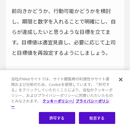
前向きかどうか、行動可能かどうかを検討
し、期限と数字を入れることで明確にし、自
らが達成したいと思うような目標を立てま
す。目標値は適宜見直し、必要に応じて上司
と目標値を再設定するようにしましょう。
新人営業マンの成約率が飛躍
当社のWebサイトでは、サイト閲覧時の利便性やサイト運
的に向上するツール
用および分析のため、Cookieを使用しています。「許可す
る」をクリックしていただくことにより、当社のクッキーポ
リシー、およびプライバシーポリシーに同意いただいたもの
とみなされます。
クッキーポリシー/
プライバシーポリシ
ー
許可する
拒否する